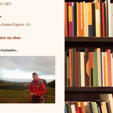
011
(87)
és
s Saintes Espèces.
(1)
aler un abus
el peregrino...