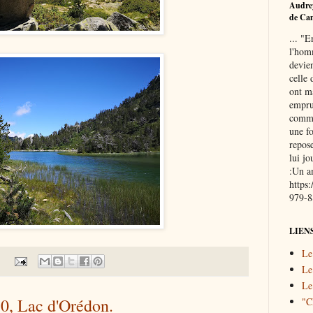
Audre
de Ca
... "E
l'hom
devie
celle 
ont ma
empru
commu
une fo
repose
lui j
:Un a
https
979-
LIEN
Le
:
Le
Le
0, Lac d'Orédon.
"