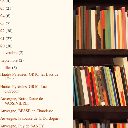
026
(4)
025
(21)
024
(6)
023
(7)
022
(38)
021
(27)
020
(30)
novembre
(2)
►
septembre
(2)
►
juillet
(8)
▼
Hautes Pyrénées, GR10, les Lacs de
l'Oule...
Hautes Pyrénées, GR10, Lac
d'Orédon.
Auvergne, Notre Dame de
VASSIVIERE.
Auvergne, BESSE en Chandesse.
Auvergne, la source de la Dordogne.
Auvergne, Puy de SANCY.