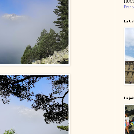
HUCH
Franc
La Cat
La joie