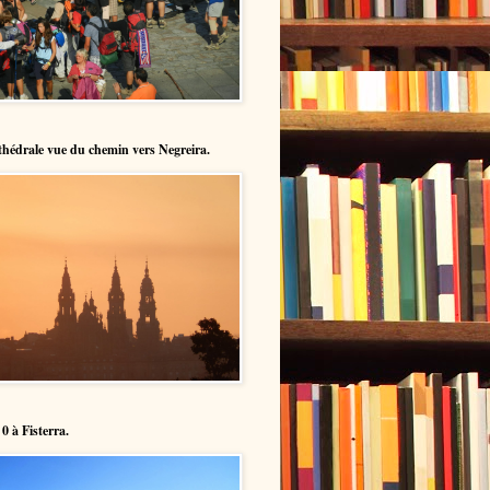
hédrale vue du chemin vers Negreira.
0 à Fisterra.