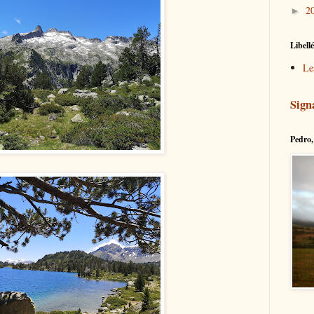
2
►
Libell
Le
Sign
Pedro, 