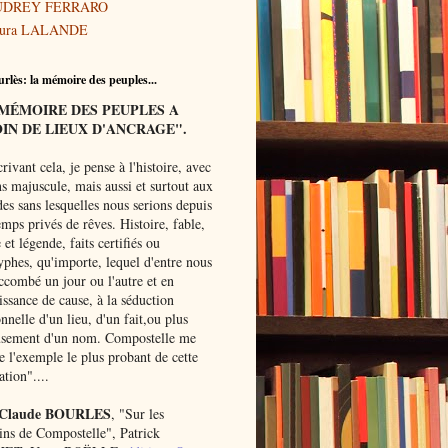
UDREY FERRARO
ura LALANDE
rlès: la mémoire des peuples...
MÉMOIRE
DES PEUPLES A
IN DE LIEUX D'ANCRAGE".
rivant
cela, je pense à l'histoire, avec
s majuscule, mais aussi et surtout aux
es sans lesquelles nous serions depuis
mps privés de rêves. Histoire, fable,
et légende, faits certifiés ou
yphes, qu'importe, lequel d'entre nous
ccombé un jour ou l'autre et en
ssance de cause, à la séduction
onnelle d'un lieu, d'un fait,ou plus
usement d'un nom. Compostelle me
 l'exemple le plus probant de cette
ation"....
 Claude BOURLES
, "Sur les
ns de Compostelle", Patrick