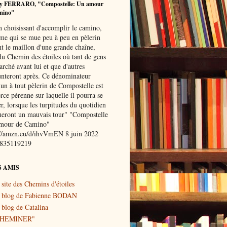
y FERRARO, "Compostelle: Un amour
mino"
n choisissant d'accomplir le camino,
me qui se mue peu à peu en pèlerin
nt le maillon d'une grande chaîne,
du Chemin des étoiles où tant de gens
rché avant lui et que d'autres
nteront après. Ce dénominateur
n à tout pèlerin de Compostelle est
rce pérenne sur laquelle il pourra se
r, lorsque les turpitudes du quotidien
oueront un mauvais tour" "Compostelle
mour de Camino"
://amzn.eu/d/ihvVmEN 8 juin 2022
8835119219
S AMIS
 site des Chemins d'étoiles
 blog de Fabienne BODAN
 blog de Catalina
CHEMINER"