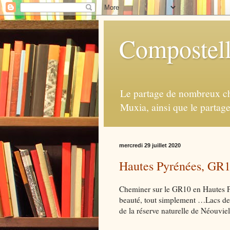
Compostell
Le partage de nombreux ch
Muxia, ainsi que le partag
mercredi 29 juillet 2020
Hautes Pyrénées, GR10,
Cheminer sur le GR10 en Hautes Py
beauté, tout simplement …Lacs de
de la réserve naturelle de Néouvi