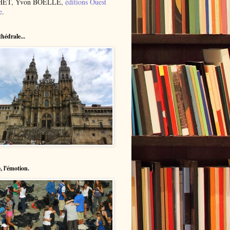
ET, Yvon BOËLLE,
éditions Ouest
e
.
hédrale...
, l'émotion.