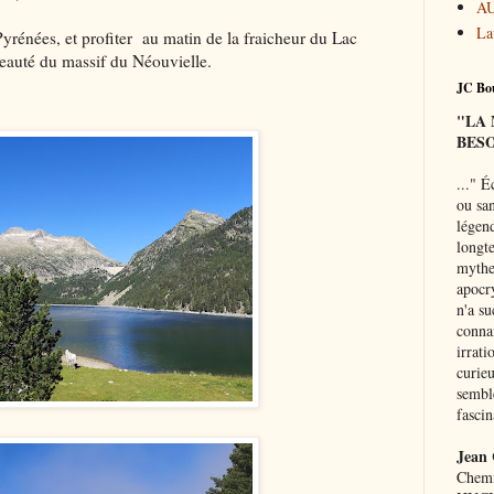
A
La
rénées, et profiter
au matin de la fraicheur du Lac
eauté du massif du Néouvielle.
JC Bou
"LA
BESO
..."
Éc
ou san
légend
longte
mythe 
apocr
n'a su
connai
irrati
curie
semble
fascin
Jean
Chemi