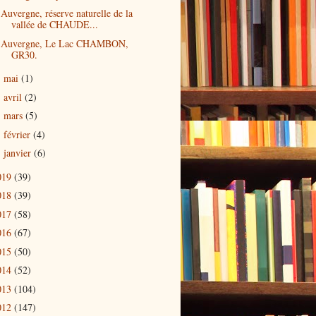
Auvergne, réserve naturelle de la
vallée de CHAUDE...
Auvergne, Le Lac CHAMBON,
GR30.
mai
(1)
►
avril
(2)
►
mars
(5)
►
février
(4)
►
janvier
(6)
►
019
(39)
018
(39)
017
(58)
016
(67)
015
(50)
014
(52)
013
(104)
012
(147)