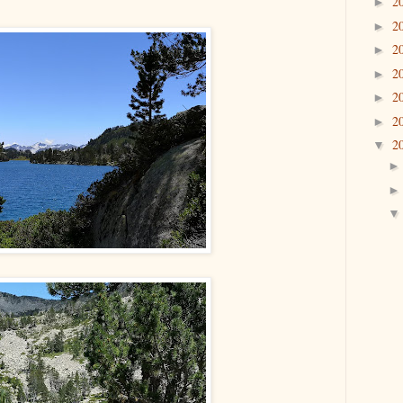
2
►
2
►
2
►
2
►
2
►
2
►
2
▼