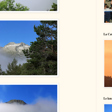
La Cat
Le km 