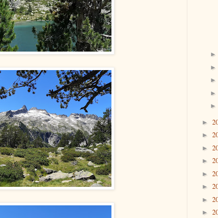
2
►
2
►
2
►
2
►
2
►
2
►
2
►
2
►