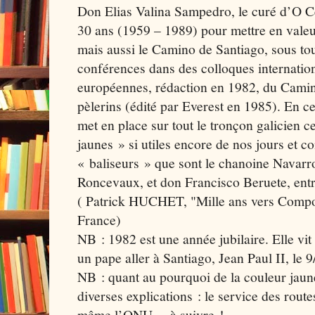
Don Elias Valina Sampedro, le curé d’O C
30 ans (1959 – 1989) pour mettre en valeu
mais aussi le Camino de Santiago, sous tou
conférences dans des colloques internation
européennes, rédaction en 1982, du Camin
pèlerins (édité par Everest en 1985). En cet
met en place sur tout le tronçon galicien 
jaunes » si utiles encore de nos jours et c
« baliseurs » que sont le chanoine Navarr
Roncevaux, et don Francisco Beruete, entre
( Patrick HUCHET, "Mille ans vers Compos
France)
NB : 1982 est une année jubilaire. Elle vit
un pape aller à Santiago, Jean Paul II, le 
NB : quant au pourquoi de la couleur jaun
diverses explications : le service des rout
même l’ONU… à suivre !