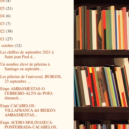
026
(4)
025
(21)
024
(6)
023
(7)
022
(38)
021
(27)
octobre
(12)
▼
Les chiffres de septembre 2021 à
Saint jean Pied d...
Un nombre élevé de pèlerins à
Santiago en septembr...
Les pèlerins de l'universel, BURGOS,
23 septembre ...
Etape AMBASMESTAS-O
CEBREIRO-ALTO do POIO,
dimanch...
Etape CACABELOS-
VILLAFRANCA del BIERZO-
AMBASMESTAS...
Etape ACEBO-MOLINASECA-
PONFERRADA-CACABELOS,