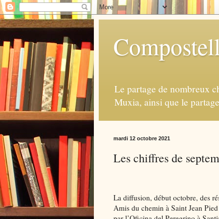
Compostell
Le partage de nombreux ch
Muxia, ainsi que le partag
mardi 12 octobre 2021
Les chiffres de septem
La diffusion, début octobre, des r
Amis du chemin à Saint Jean Pied 
par l’Oficina del Peregrino à Sant