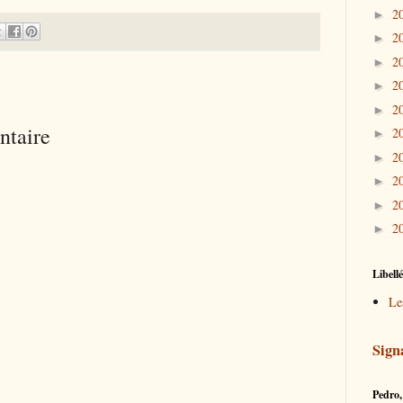
2
►
2
►
2
►
2
►
2
►
ntaire
2
►
2
►
2
►
2
►
2
►
Libell
Le
Sign
Pedro, 