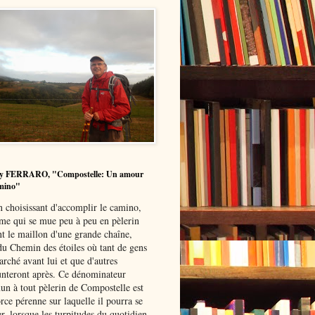
y FERRARO, "Compostelle: Un amour
mino"
n choisissant d'accomplir le camino,
me qui se mue peu à peu en pèlerin
nt le maillon d'une grande chaîne,
du Chemin des étoiles où tant de gens
rché avant lui et que d'autres
nteront après. Ce dénominateur
n à tout pèlerin de Compostelle est
rce pérenne sur laquelle il pourra se
r, lorsque les turpitudes du quotidien