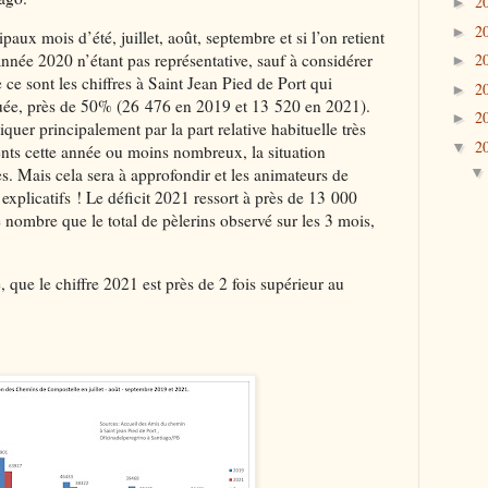
2
►
2
►
ipaux mois d’été, juillet, août, septembre et si l’on retient
2
année 2020 n’étant pas représentative, sauf à considérer
►
 ce sont les chiffres à Saint Jean Pied de Port qui
2
►
rquée, près de 50% (26 476 en 2019 et 13 520 en 2021).
2
►
liquer principalement par la part relative habituelle très
2
▼
sents cette année ou moins nombreux, la situation
es. Mais cela sera à approfondir et les animateurs de
 explicatifs ! Le déficit 2021 ressort à près de 13 000
 nombre que le total de pèlerins observé sur les 3 mois,
 que le chiffre 2021 est près de 2 fois supérieur au