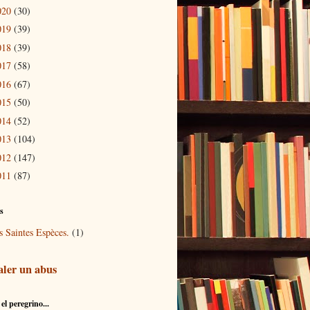
020
(30)
019
(39)
018
(39)
017
(58)
016
(67)
015
(50)
014
(52)
013
(104)
012
(147)
011
(87)
és
s Saintes Espèces.
(1)
aler un abus
el peregrino...