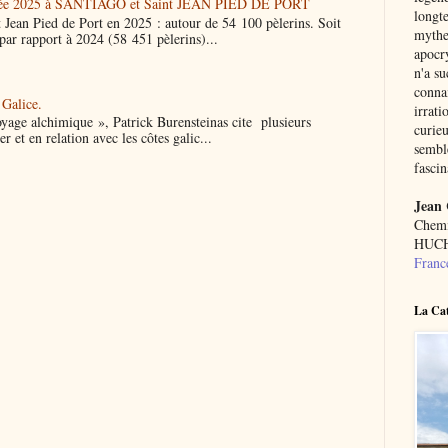
'année 2025 à SANTIAGO et Saint JEAN PIED DE PORT
longte
 Jean Pied de Port en 2025 : autour de 54 100 pèlerins. Soit
mythe 
ar rapport à 2024 (58 451 pèlerins)...
apocr
n'a su
connai
 Galice.
irrati
yage alchimique », Patrick Burensteinas cite plusieurs
curie
er et en relation avec les côtes galic...
semble
fascin
Jean
Chemi
HUCH
Franc
La Cat