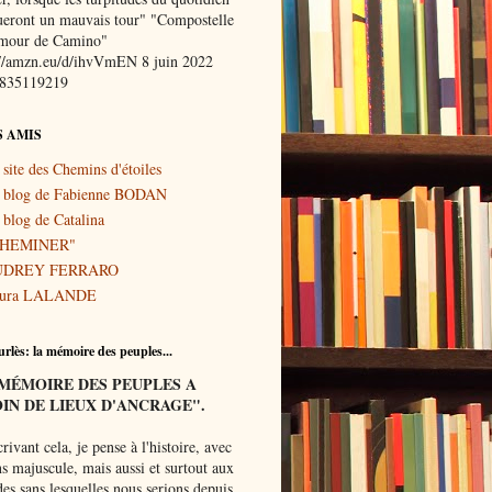
oueront un mauvais tour" "Compostelle
mour de Camino"
://amzn.eu/d/ihvVmEN 8 juin 2022
8835119219
S AMIS
 site des Chemins d'étoiles
 blog de Fabienne BODAN
 blog de Catalina
CHEMINER"
UDREY FERRARO
ura LALANDE
rlès: la mémoire des peuples...
MÉMOIRE
DES PEUPLES A
IN DE LIEUX D'ANCRAGE".
rivant
cela, je pense à l'histoire, avec
s majuscule, mais aussi et surtout aux
es sans lesquelles nous serions depuis