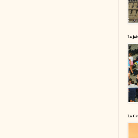
La joie
La Cat