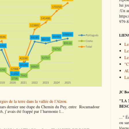
lui j
:Un a
https
979-
LIEN
Le
Le
Le
"
A
La
JC Bou
"LA
gies de la terre dans la vallée de l’Alzou.
BESO
mars dernier une étape du Chemin du Puy, entre Rocamadour
6, j’avais été frappé par l’harmonie l...
..."
Éc
ou san
légend