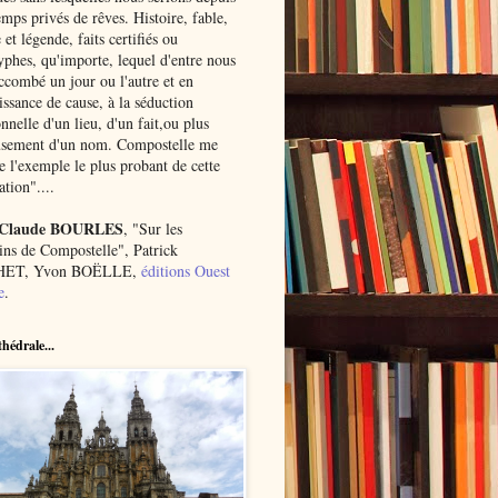
mps privés de rêves. Histoire, fable,
et légende, faits certifiés ou
yphes, qu'importe, lequel d'entre nous
ccombé un jour ou l'autre et en
ssance de cause, à la séduction
onnelle d'un lieu, d'un fait,ou plus
usement d'un nom. Compostelle me
 l'exemple le plus probant de cette
ation"....
 Claude BOURLES
, "Sur les
ns de Compostelle", Patrick
ET, Yvon BOËLLE,
éditions Ouest
e
.
hédrale...