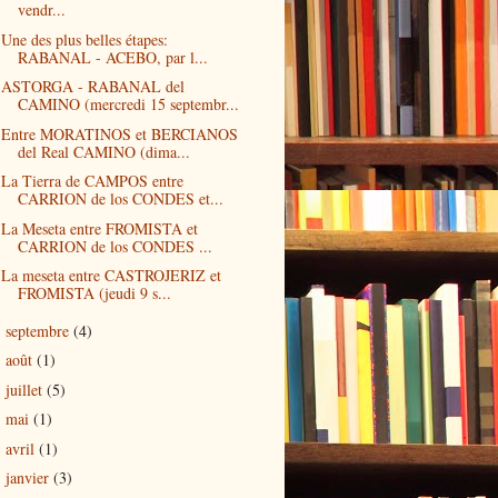
vendr...
Une des plus belles étapes:
RABANAL - ACEBO, par l...
ASTORGA - RABANAL del
CAMINO (mercredi 15 septembr...
Entre MORATINOS et BERCIANOS
del Real CAMINO (dima...
La Tierra de CAMPOS entre
CARRION de los CONDES et...
La Meseta entre FROMISTA et
CARRION de los CONDES ...
La meseta entre CASTROJERIZ et
FROMISTA (jeudi 9 s...
septembre
(4)
►
août
(1)
►
juillet
(5)
►
mai
(1)
►
avril
(1)
►
janvier
(3)
►