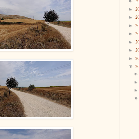
2
►
2
►
2
►
2
►
2
►
2
►
2
►
2
►
2
▼