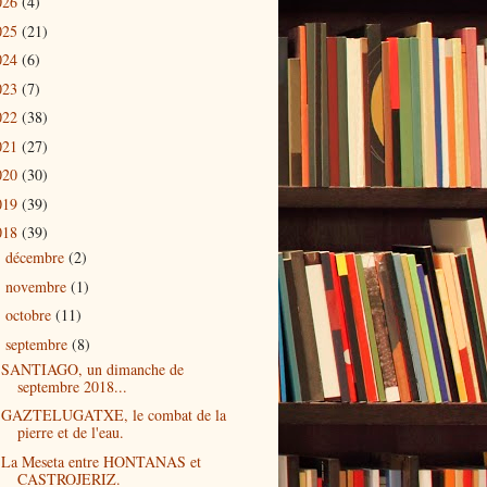
026
(4)
025
(21)
024
(6)
023
(7)
022
(38)
021
(27)
020
(30)
019
(39)
018
(39)
décembre
(2)
►
novembre
(1)
►
octobre
(11)
►
septembre
(8)
▼
SANTIAGO, un dimanche de
septembre 2018...
GAZTELUGATXE, le combat de la
pierre et de l'eau.
La Meseta entre HONTANAS et
CASTROJERIZ.