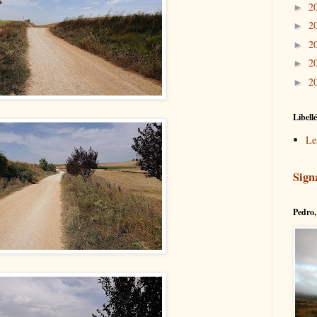
2
►
2
►
2
►
2
►
2
►
Libell
Le
Sign
Pedro, 