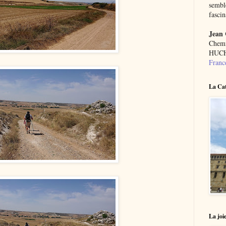
semble
fascin
Jean
Chemi
HUCH
Franc
La Cat
La joie