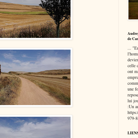
Audre
de Ca
... "E
l'hom
devie
celle 
ont ma
empru
commu
une fo
repose
lui j
:Un a
https
979-
LIEN