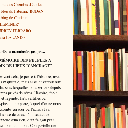
 site des Chemins d'étoiles
 blog de Fabienne BODAN
 blog de Catalina
CHEMINER"
UDREY FERRARO
ura LALANDE
rlès: la mémoire des peuples...
MÉMOIRE
DES PEUPLES A
IN DE LIEUX D'ANCRAGE".
rivant
cela, je pense à l'histoire, avec
s majuscule, mais aussi et surtout aux
es sans lesquelles nous serions depuis
mps privés de rêves. Histoire, fable,
et légende, faits certifiés ou
yphes, qu'importe, lequel d'entre nous
ccombé un jour ou l'autre et en
ssance de cause, à la séduction
onnelle d'un lieu, d'un fait,ou plus
usement d'un nom. Compostelle me