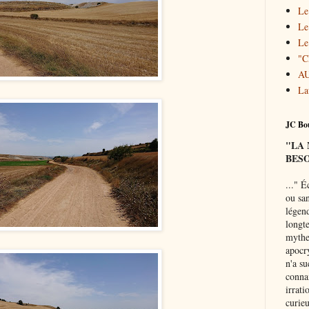
Le
Le
Le
"
A
La
JC Bou
"LA
BESO
..."
Éc
ou san
légend
longte
mythe 
apocr
n'a su
connai
irrati
curie