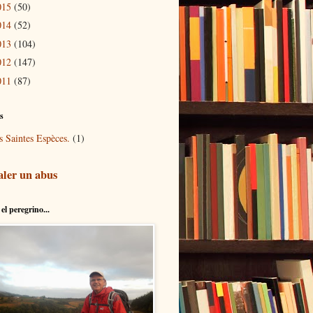
015
(50)
014
(52)
013
(104)
012
(147)
011
(87)
és
s Saintes Espèces.
(1)
aler un abus
el peregrino...