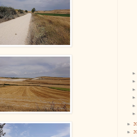
2
►
2
►