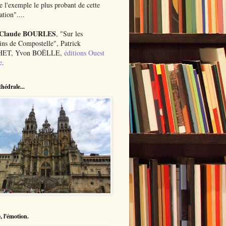
 l'exemple le plus probant de cette
ation"....
 Claude BOURLES
, "Sur les
ns de Compostelle", Patrick
ET, Yvon BOËLLE,
éditions Ouest
e
.
hédrale...
, l'émotion.