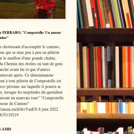
y FERRARO, "Compostelle: Un amour
mino"
n choisissant d'accomplir le camino,
me qui se mue peu à peu en pèlerin
nt le maillon d'une grande chaîne,
du Chemin des étoiles où tant de gens
rché avant lui et que d'autres
nteront après. Ce dénominateur
n à tout pèlerin de Compostelle est
rce pérenne sur laquelle il pourra se
r, lorsque les turpitudes du quotidien
oueront un mauvais tour" "Compostelle
mour de Camino"
://amzn.eu/d/ihvVmEN 8 juin 2022
8835119219
S AMIS