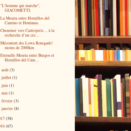
"L'homme qui marche",
GIACOMETTI.
La Meseta entre Hornillos del
Camino et Hontanas.
Cheminer vers Castrojeriz… à la
recherche d’un cre...
Mécontent des Lowa Renegade!
moins de 2000km
Eternelle Meseta entre Burgos et
Hornillos del Cam...
août
(3)
►
juillet
(1)
►
juin
(1)
►
mai
(1)
►
février
(3)
►
janvier
(8)
►
017
(58)
016
(67)