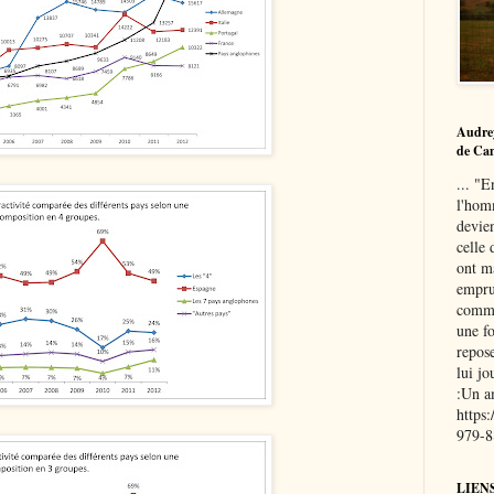
Audre
de Ca
... "E
l'hom
devie
celle 
ont ma
empru
commu
une fo
repose
lui j
:Un a
https
979-
LIEN