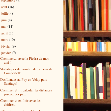
septembre
(9)
►
août
(16)
►
juillet
(8)
►
juin
(4)
►
mai
(14)
►
avril
(15)
►
mars
(10)
►
février
(9)
►
janvier
(7)
▼
Cheminer… avec la Piedra de mon
ami !
Statistiques du nombre de pèlerins de
Compostelle ...
Des Landes au Puy en Velay puis
Santiago!
Cheminer et … calculer les distances
parcourues pa...
Cheminer et en finir avec les
chiffres…