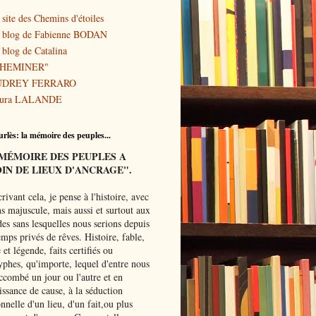
 site des Chemins d'étoiles
 blog de Fabienne BODAN
 blog de Catalina
CHEMINER"
UDREY FERRARO
ura LALANDE
rlès: la mémoire des peuples...
MÉMOIRE
DES PEUPLES A
IN DE LIEUX D'ANCRAGE".
rivant
cela, je pense à l'histoire, avec
s majuscule, mais aussi et surtout aux
es sans lesquelles nous serions depuis
mps privés de rêves. Histoire, fable,
et légende, faits certifiés ou
yphes, qu'importe, lequel d'entre nous
ccombé un jour ou l'autre et en
ssance de cause, à la séduction
onnelle d'un lieu, d'un fait,ou plus