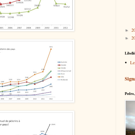
2
►
2
►
Libell
Le
Sign
Pedro, 