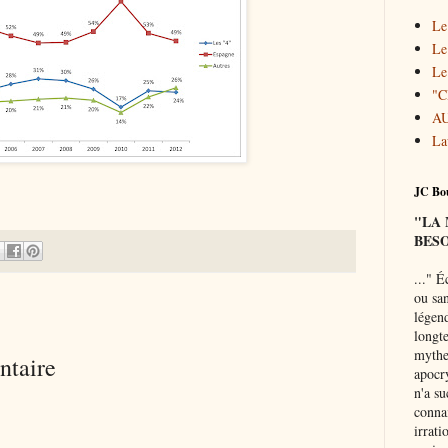
Le
Le
Le
"
A
La
JC Bou
"LA
BESO
..."
Éc
ou san
légend
longte
mythe 
ntaire
apocr
n'a su
connai
irrati