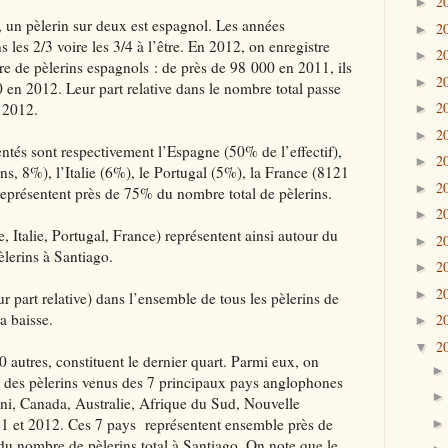
2
►
 pèlerin sur deux est espagnol. Les années
2
►
 les 2/3 voire les 3/4 à l’être.
En 2012, on enregistre
2
►
e de pèlerins espagnols : de près de 98 000 en 2011, ils
2
►
 en 2012. Leur part relative dans le nombre total passe
2
 2012.
►
2
►
entés sont respectivement l’Espagne (50% de l’effectif),
2
►
ns, 8%), l’Italie (6%), le Portugal (5%), la France (8121
2
►
représentent près de 75% du nombre total de pèlerins.
2
►
alie, Portugal, France) représentent ainsi autour du
2
►
èlerins à Santiago.
2
►
2
►
art relative) dans l’ensemble de tous les pèlerins de
a baisse.
2
►
2
▼
utres, constituent le dernier quart. Parmi eux, on
se des pèlerins venus des 7 principaux pays anglophones
i, Canada, Australie, Afrique du Sud, Nouvelle
1 et 2012. Ces 7 pays représentent ensemble près de
du nombre de pèlerins total à Santiago. On note que le