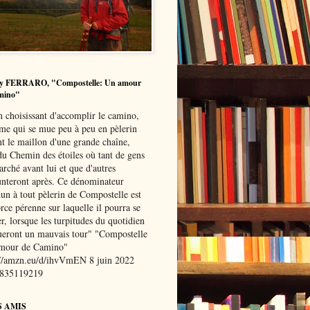
y FERRARO, "Compostelle: Un amour
mino"
n choisissant d'accomplir le camino,
me qui se mue peu à peu en pèlerin
nt le maillon d'une grande chaîne,
du Chemin des étoiles où tant de gens
rché avant lui et que d'autres
nteront après. Ce dénominateur
n à tout pèlerin de Compostelle est
rce pérenne sur laquelle il pourra se
r, lorsque les turpitudes du quotidien
oueront un mauvais tour" "Compostelle
mour de Camino"
://amzn.eu/d/ihvVmEN 8 juin 2022
8835119219
S AMIS