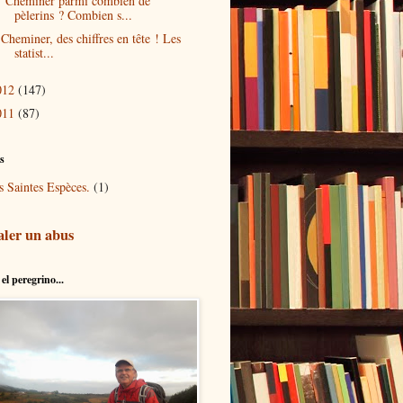
Cheminer parmi combien de
pèlerins ? Combien s...
Cheminer, des chiffres en tête ! Les
statist...
012
(147)
011
(87)
és
s Saintes Espèces.
(1)
aler un abus
el peregrino...