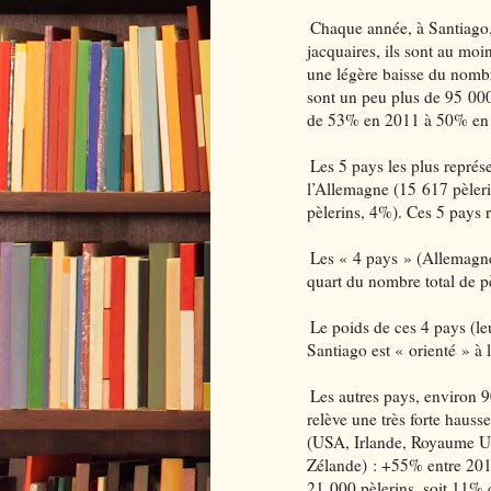
Chaque année, à Santiago, un
jacquaires, ils sont au moins
une légère baisse du nombr
sont un peu plus de 95 000
de 53% en 2011 à 50% en
Les 5 pays les plus représ
l’Allemagne (15 617 pèleri
pèlerins, 4%). Ces 5 pays 
Les « 4 pays » (Allemagne, It
quart du nombre total de p
Le poids de ces 4 pays (leur p
Santiago est « orienté » à l
Les autres pays, environ 90 a
relève une très forte haus
(USA, Irlande, Royaume Un
Zélande) : +55% entre 201
21 000 pèlerins, soit 11% 