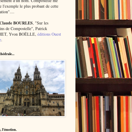
usement d'un nom. Compostelle me
 l'exemple le plus probant de cette
ation"....
 Claude BOURLES
, "Sur les
ns de Compostelle", Patrick
ET, Yvon BOËLLE,
éditions Ouest
e
.
hédrale...
, l'émotion.