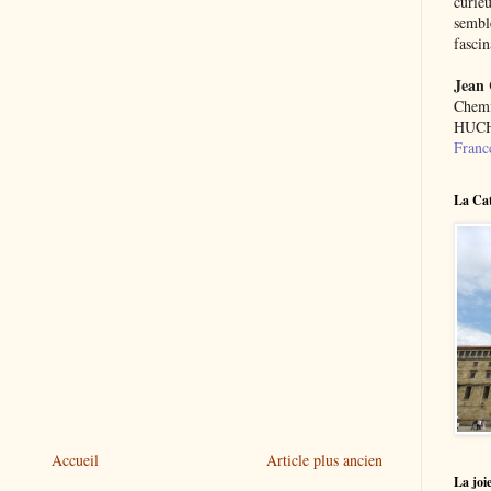
curie
semble
fascin
Jean
Chemi
HUCH
Franc
La Cat
Accueil
Article plus ancien
La joie