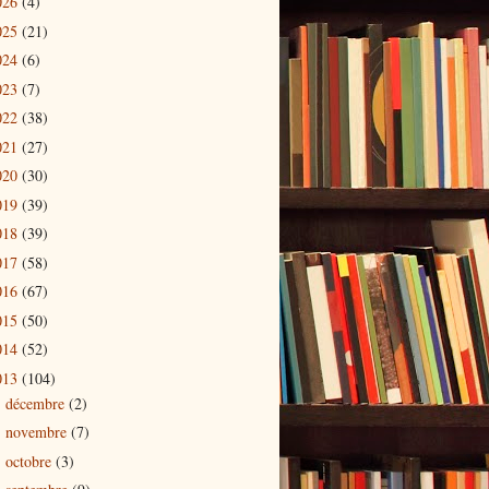
026
(4)
025
(21)
024
(6)
023
(7)
022
(38)
021
(27)
020
(30)
019
(39)
018
(39)
017
(58)
016
(67)
015
(50)
014
(52)
013
(104)
décembre
(2)
►
novembre
(7)
►
octobre
(3)
►