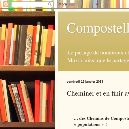
Compostell
Le partage de nombreux ch
Muxia, ainsi que le partag
vendredi 18 janvier 2013
Cheminer et en finir a
… des Chemins de Compostell
« populations » !