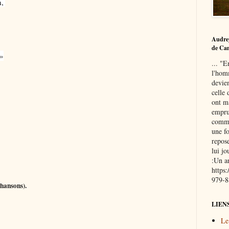
n,
Audre
de Ca
 »
... "E
l'hom
devie
celle 
ont ma
empru
commu
une fo
repose
lui j
:Un a
https
979-
hansons).
LIEN
Le