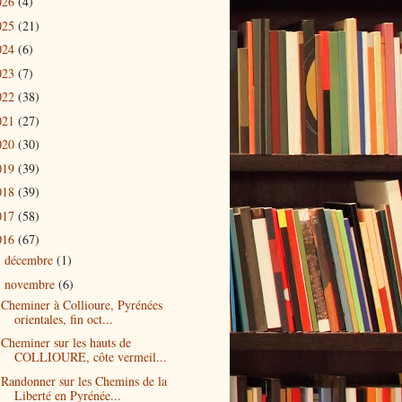
026
(4)
025
(21)
024
(6)
023
(7)
022
(38)
021
(27)
020
(30)
019
(39)
018
(39)
017
(58)
016
(67)
décembre
(1)
►
novembre
(6)
▼
Cheminer à Collioure, Pyrénées
orientales, fin oct...
Cheminer sur les hauts de
COLLIOURE, côte vermeil...
Randonner sur les Chemins de la
Liberté en Pyrénée...