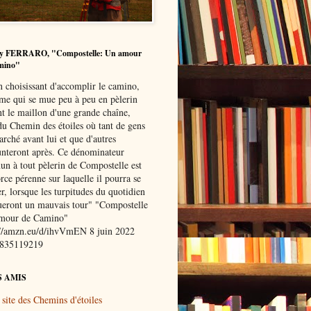
y FERRARO, "Compostelle: Un amour
mino"
n choisissant d'accomplir le camino,
me qui se mue peu à peu en pèlerin
nt le maillon d'une grande chaîne,
du Chemin des étoiles où tant de gens
rché avant lui et que d'autres
nteront après. Ce dénominateur
n à tout pèlerin de Compostelle est
rce pérenne sur laquelle il pourra se
r, lorsque les turpitudes du quotidien
oueront un mauvais tour" "Compostelle
mour de Camino"
://amzn.eu/d/ihvVmEN 8 juin 2022
8835119219
S AMIS
 site des Chemins d'étoiles