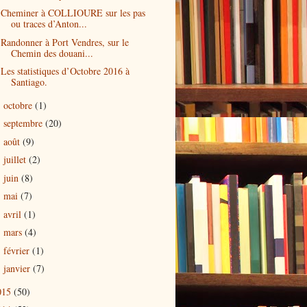
Cheminer à COLLIOURE sur les pas
ou traces d’Anton...
Randonner à Port Vendres, sur le
Chemin des douani...
Les statistiques d’Octobre 2016 à
Santiago.
octobre
(1)
►
septembre
(20)
►
août
(9)
►
juillet
(2)
►
juin
(8)
►
mai
(7)
►
avril
(1)
►
mars
(4)
►
février
(1)
►
janvier
(7)
►
015
(50)