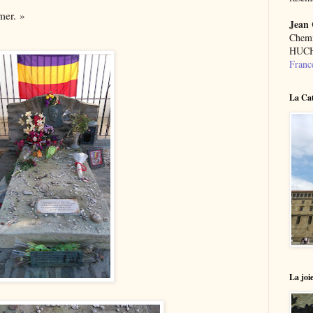
mer. »
Jean
Chemi
HUCH
Franc
La Cat
La joie