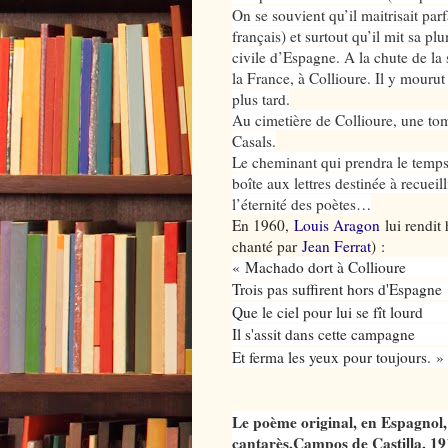
On se souvient qu’il maitrisait parf
français) et surtout qu’il mit sa p
civile d’Espagne. A la chute de la 
la France, à Collioure. Il y mouru
plus tard.
Au cimetière de Collioure, une tomb
Casals.
Le cheminant qui prendra le temps 
boîte aux lettres destinée à recueil
l’éternité des poètes…
En 1960,
Louis Aragon
lui rendi
chanté par
Jean Ferrat
) :
« Machado dort à Collioure
Trois pas suffirent hors d'Espagne
Que le ciel pour lui se fît lourd
Il s'assit dans cette campagne
Et ferma les yeux pour toujours
. »
Le poème original, en Espagnol,
cantarès,Campos de Castilla, 19