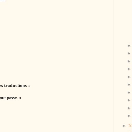
es traductions :
out passe. »
2
►