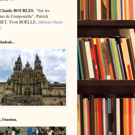
 Claude BOURLES
, "Sur les
ns de Compostelle", Patrick
ET, Yvon BOËLLE,
éditions Ouest
e
.
hédrale...
, l'émotion.