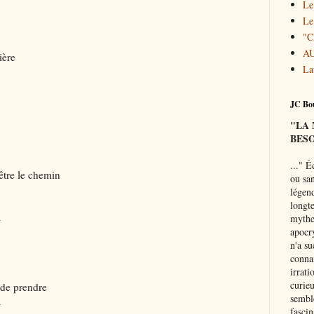
Le
Le
"
A
ière
La
JC Bou
"LA
BESO
..."
Éc
être le chemin
ou san
légend
longte
a
mythe 
apocr
n'a su
connai
irrati
curie
 de prendre
semble
a
fascin