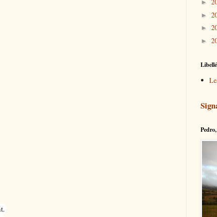
2
►
2
►
2
►
2
►
Libell
Le
Sign
Pedro, 
t.