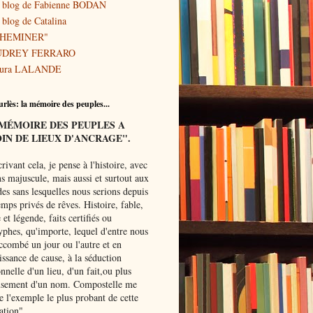
 blog de Fabienne BODAN
 blog de Catalina
CHEMINER"
UDREY FERRARO
ura LALANDE
rlès: la mémoire des peuples...
MÉMOIRE
DES PEUPLES A
IN DE LIEUX D'ANCRAGE".
rivant
cela, je pense à l'histoire, avec
s majuscule, mais aussi et surtout aux
es sans lesquelles nous serions depuis
mps privés de rêves. Histoire, fable,
et légende, faits certifiés ou
yphes, qu'importe, lequel d'entre nous
ccombé un jour ou l'autre et en
ssance de cause, à la séduction
onnelle d'un lieu, d'un fait,ou plus
usement d'un nom. Compostelle me
 l'exemple le plus probant de cette
ation"....