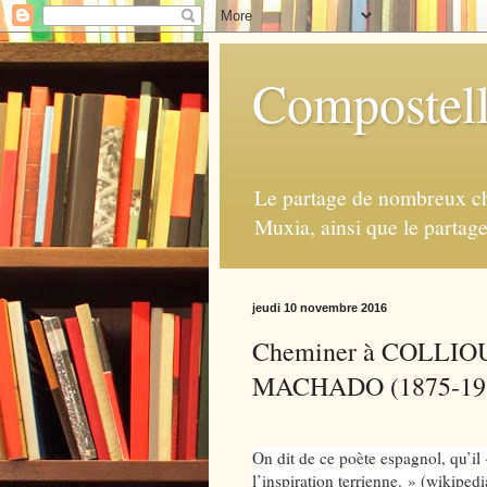
Compostell
Le partage de nombreux ch
Muxia, ainsi que le partag
jeudi 10 novembre 2016
Cheminer à COLLIOURE
MACHADO (1875-1939
On dit de ce poète espagnol, qu’il
l’inspiration terrienne. » (wikipedi