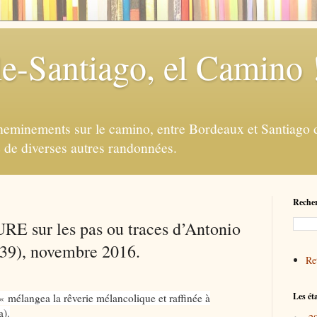
e-Santiago, el Camino 
eminements sur le camino, entre Bordeaux et Santiago d
e de diverses autres randonnées.
Recher
 sur les pas ou traces d’Antonio
), novembre 2016.
Ret
Les ét
 « mélangea la rêverie mélancolique et raffinée à
a).