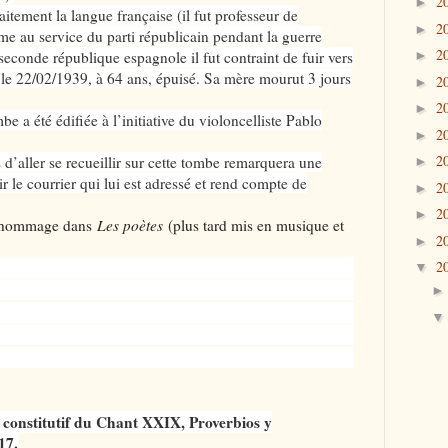
2
►
aitement la langue française (il fut professeur de
2
►
lume au service du parti républicain pendant la guerre
2
seconde république espagnole il fut contraint de fuir vers
►
t le 22/02/1939, à 64 ans, épuisé. Sa mère mourut 3 jours
2
►
2
►
e a été édifiée à l’initiative du violoncelliste Pablo
2
►
2
d’aller se recueillir sur cette tombe remarquera une
►
lir le courrier qui lui est adressé et rend compte de
2
►
2
►
t hommage dans
Les poètes
(plus tard mis en musique et
2
►
2
▼
 constitutif du Chant XXIX, Proverbios y
17.