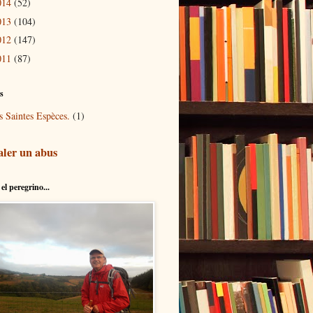
014
(52)
013
(104)
012
(147)
011
(87)
és
s Saintes Espèces.
(1)
aler un abus
el peregrino...