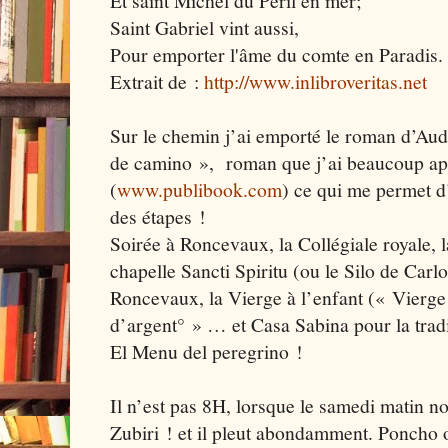
Et saint Michel du Péril en mer;
Saint Gabriel vint aussi,
Pour emporter l'âme du comte en Paradis.
Extrait de :
http://www.inlibroveritas.net
Sur le chemin j’ai emporté le roman d’
de camino », roman que j’ai beaucoup ap
(
www.publibook.com
) ce qui me permet d’
des étapes !
Soirée à Roncevaux, la Collégiale royale, l
chapelle Sancti Spiritu (ou le Silo de Carl
Roncevaux, la Vierge à l’enfant (« Vierge
d’argent° » … et Casa Sabina pour la tradi
El Menu del peregrino !
Il n’est pas 8H, lorsque le samedi matin 
Zubiri ! et il pleut abondamment. Poncho 