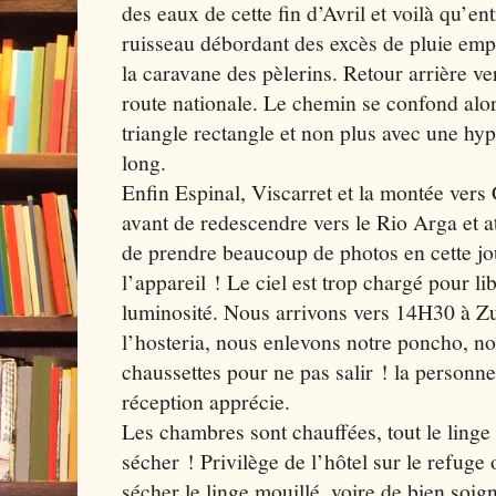
des eaux de cette fin d’Avril et voilà qu’e
ruisseau débordant des excès de pluie emp
la caravane des pèlerins. Retour arrière v
route nationale. Le chemin se confond alo
triangle rectangle et non plus avec une hyp
long.
Enfin Espinal, Viscarret et la montée vers
avant de redescendre vers le Rio Arga et a
de prendre beaucoup de photos en cette jo
l’appareil ! Le ciel est trop chargé pour l
luminosité. Nous arrivons vers 14H30 à Zub
l’hosteria, nous enlevons notre poncho, n
chaussettes pour ne pas salir ! la personne
réception apprécie.
Les chambres sont chauffées, tout le linge 
sécher ! Privilège de l’hôtel sur le refuge où
sécher le linge mouillé, voire de bien soi