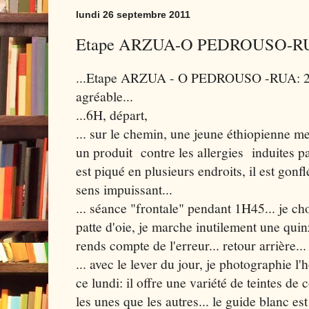
lundi 26 septembre 2011
Etape ARZUA-O PEDROUSO-RUA, 
...Etape ARZUA - O PEDROUSO -RUA: 2
agréable...
...6H, départ,
... sur le chemin, une jeune éthiopienne m
un produit contre les allergies induites pa
est piqué en plusieurs endroits, il est gonflé
sens impuissant...
... séance "frontale" pendant 1H45... je ch
patte d'oie, je marche inutilement une qui
rends compte de l'erreur... retour arrière...
... avec le lever du jour, je photographie l'
ce lundi: il offre une variété de teintes de 
les unes que les autres... le guide blanc est