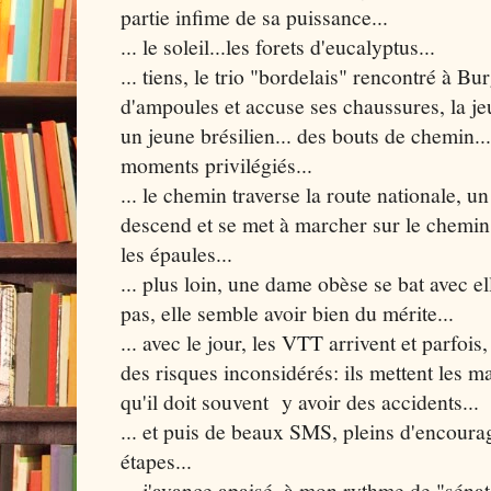
partie infime de sa puissance...
... le soleil...les forets d'eucalyptus...
... tiens, le trio "bordelais" rencontré à Bu
d'ampoules et accuse ses chaussures, la jeu
un jeune brésilien... des bouts de chemin..
moments privilégiés...
... le chemin traverse la route nationale, un
descend et se met à marcher sur le chemin,
les épaules...
... plus loin, une dame obèse se bat avec 
pas, elle semble avoir bien du mérite...
... avec le jour, les VTT arrivent et parfoi
des risques inconsidérés: ils mettent les 
qu'il doit souvent y avoir des accidents...
... et puis de beaux SMS, pleins d'encoura
étapes...
... j'avance apaisé, à mon rythme de "sénate