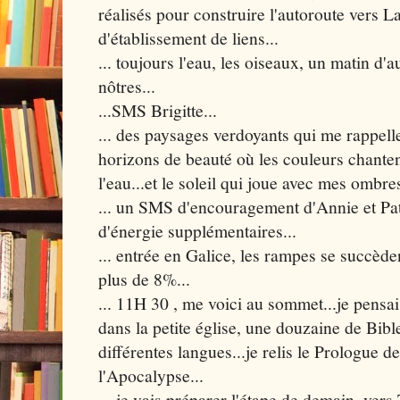
réalisés pour construire l'autoroute vers L
d'établissement de liens...
... toujours l'eau, les oiseaux, un matin d
nôtres...
...SMS Brigitte...
... des paysages verdoyants qui me rappell
horizons de beauté où les couleurs chantent 
l'eau...et le soleil qui joue avec mes ombres
... un SMS d'encouragement d'Annie et Patr
d'énergie supplémentaires...
... entrée en Galice, les rampes se succèden
plus de 8%...
... 11H 30 , me voici au sommet...je pensais
dans la petite église, une douzaine de Bib
différentes langues...je relis le Prologue d
l'Apocalypse...
... je vais préparer l'étape de demain, vers 