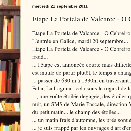
mercredi 21 septembre 2011
Etape La Portela de Valcarce - O 
Etape La Portela de Valcarce - O Cebreiro
L'entrée en Galice, mardi 20 septembre...
Etape La Portela de Valcarce - O Cebreir
froid...
... l'étape est annoncée courte mais difficil
est inutile de partir plutôt, le temps a chan
... passer de 630 m à 1330m en traversant 
Faba, La Laguna...cela sous le regard de la
..., une voûte étoilée dégagée, des étoiles qu
nuit, un SMS de Marie Pascale, direction V
du petit matin... le champ des étoiles...
... un matin frais d'automne, les prés sont
... je suis frappé par les ouvrages d'art d