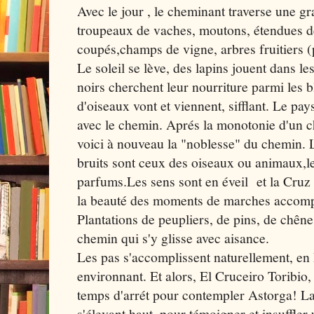
Avec le jour , le cheminant traverse une gr
troupeaux de vaches, moutons, étendues d
coupés,champs de vigne, arbres fruitiers (
Le soleil se lève, des lapins jouent dans l
noirs cherchent leur nourriture parmi les b
d'oiseaux vont et viennent, sifflant. Le pa
avec le chemin. Aprés la monotonie d'un ch
voici à nouveau la "noblesse" du chemin. L
bruits sont ceux des oiseaux ou animaux,le
parfums.Les sens sont en éveil et la Cruz 
la beauté des moments de marches accomp
Plantations de peupliers, de pins, de chêne
chemin qui s'y glisse avec aisance.
Les pas s'accomplissent naturellement, en
environnant. Et alors, El Cruceiro Toribio
temps d'arrét pour contempler Astorga! La 
s'élevant haut, pour témoigner et insuffler